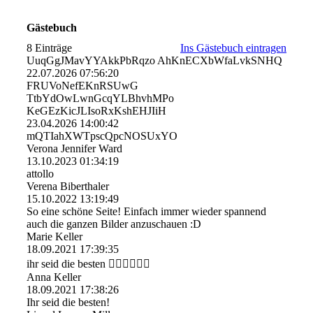
Gästebuch
8 Einträge
Ins Gästebuch eintragen
UuqGgJMavYYAkkPbRqzo AhKnECXbWfaLvkSNHQ
22.07.2026
07:56:20
FRUVoNefEKnRSUwG
TtbYdOwLwnGcqYLBhvhMPo
KeGEzKicJLIsoRxKshEHJIiH
23.04.2026
14:00:42
mQTIahXWTpscQpcNOSUxYO
Verona Jennifer Ward
13.10.2023
01:34:19
attollo
Verena Biberthaler
15.10.2022
13:19:49
So eine schöne Seite! Einfach immer wieder spannend
auch die ganzen Bilder anzuschauen :D
Marie Keller
18.09.2021
17:39:35
ihr seid die besten 👌🏽👌🏽😚😚
Anna Keller
18.09.2021
17:38:26
Ihr seid die besten!