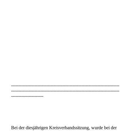
20260328_102600
20260331_180728
--------------------------------------------------------------------------
--------------------------------------------------------------------------
----------------------
1000108628
Bei der diesjährigen Kreisverbandssitzung, wurde bei der