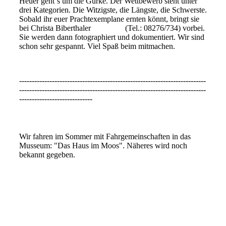
Heuer geht`s um die Gurke. Der Wettbewerb steht unter
drei Kategorien. Die Witzigste, die Längste, die Schwerste.
Sobald ihr euer Prachtexemplane ernten könnt, bringt sie
bei Christa Biberthaler (Tel.: 08276/734) vorbei.
Sie werden dann fotographiert und dokumentiert. Wir sind
schon sehr gespannt. Viel Spaß beim mitmachen.
--------------------------------------------------------------------------
--------------------------------------------------------------------------
-----------------------------
Haus im Moos
Wir fahren im Sommer mit Fahrgemeinschaften in das
Musseum: "Das Haus im Moos". Näheres wird noch
bekannt gegeben.