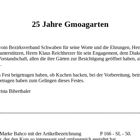
25 Jahre Gmoagarten
t vom Bezirksverband Schwaben für seine Worte und die Ehrungen, Her
 unterstützen, Herrn Klaus Reichherzer für sein Engagement, dem Diako
rstandschaft, allen die ihre Gärten zur Besichtigung geöffnet haben, a
.
n Fest beigetragen haben, ob Kuchen backen, bei der Vorbereitung, b
igetragen haben zum Gelingen dieses Festes.
ista Biberthaler
-----------------------------------------------------------------------------------------
er Marke Bahco mit der Artikelbezeichnung P 166 - SL - 50. Bitte 
 der den Kurs so interessant und umfangreich gestaltet hat.