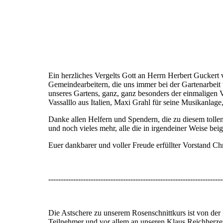
Ein herzliches Vergelts Gott an Herrn Herbert Gucker
Gemeindearbeitern, die uns immer bei der Gartenarbeit
unseres Gartens, ganz, ganz besonders der einmaligen Vo
Vassalllo aus Italien, Maxi Grahl für seine Musikanlage,
Danke allen Helfern und Spendern, die zu diesem tolle
und noch vieles mehr, alle die in irgendeiner Weise be
Euer dankbarer und voller Freude erfüllter Vorstand Chr
----------------------------------------------------------------------
Die Astschere zu unserem Rosenschnittkurs ist von d
Teilnehmer und vor allem an unseren Klaus Reichherzer,