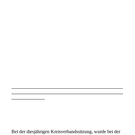
20260328_102600
20260331_180728
--------------------------------------------------------------------------
--------------------------------------------------------------------------
----------------------
1000108628
Bei der diesjährigen Kreisverbandssitzung, wurde bei der