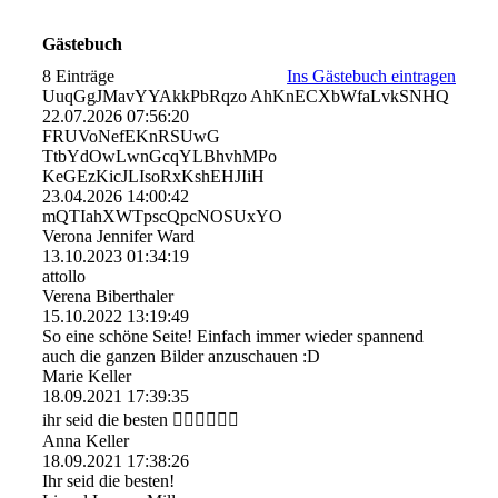
Gästebuch
8 Einträge
Ins Gästebuch eintragen
UuqGgJMavYYAkkPbRqzo AhKnECXbWfaLvkSNHQ
22.07.2026
07:56:20
FRUVoNefEKnRSUwG
TtbYdOwLwnGcqYLBhvhMPo
KeGEzKicJLIsoRxKshEHJIiH
23.04.2026
14:00:42
mQTIahXWTpscQpcNOSUxYO
Verona Jennifer Ward
13.10.2023
01:34:19
attollo
Verena Biberthaler
15.10.2022
13:19:49
So eine schöne Seite! Einfach immer wieder spannend
auch die ganzen Bilder anzuschauen :D
Marie Keller
18.09.2021
17:39:35
ihr seid die besten 👌🏽👌🏽😚😚
Anna Keller
18.09.2021
17:38:26
Ihr seid die besten!