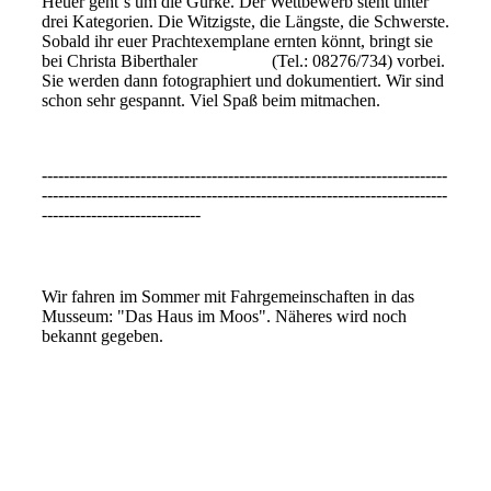
Heuer geht`s um die Gurke. Der Wettbewerb steht unter
drei Kategorien. Die Witzigste, die Längste, die Schwerste.
Sobald ihr euer Prachtexemplane ernten könnt, bringt sie
bei Christa Biberthaler (Tel.: 08276/734) vorbei.
Sie werden dann fotographiert und dokumentiert. Wir sind
schon sehr gespannt. Viel Spaß beim mitmachen.
--------------------------------------------------------------------------
--------------------------------------------------------------------------
-----------------------------
Haus im Moos
Wir fahren im Sommer mit Fahrgemeinschaften in das
Musseum: "Das Haus im Moos". Näheres wird noch
bekannt gegeben.